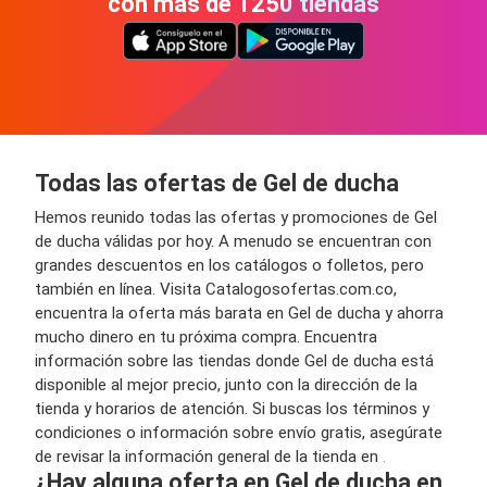
con más de 1250 tiendas
Todas las ofertas de Gel de ducha
Hemos reunido todas las ofertas y promociones de Gel
de ducha válidas por hoy. A menudo se encuentran con
grandes descuentos en los catálogos o folletos, pero
también en línea. Visita Catalogosofertas.com.co,
encuentra la oferta más barata en Gel de ducha y ahorra
mucho dinero en tu próxima compra. Encuentra
información sobre las tiendas donde Gel de ducha está
disponible al mejor precio, junto con la dirección de la
tienda y horarios de atención. Si buscas los términos y
condiciones o información sobre envío gratis, asegúrate
de revisar la información general de la tienda en
.
¿Hay alguna oferta en Gel de ducha en