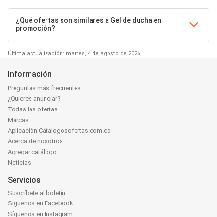
¿Qué ofertas son similares a Gel de ducha en
promoción?
Última actualización: martes, 4 de agosto de 2026
Información
Preguntas más frecuentes
¿Quieres anunciar?
Todas las ofertas
Marcas
Aplicación Catalogosofertas.com.co
Acerca de nosotros
Agregar catálogo
Noticias
Servicios
Suscríbete al boletín
Síguenos en Facebook
Síguenos en Instagram