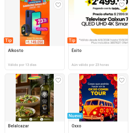
Tip
Tip
Alkosto
Éxito
Válido por 13 días
Aún válido por 23 horas
Nuevo
Belalcazar
Oxxo