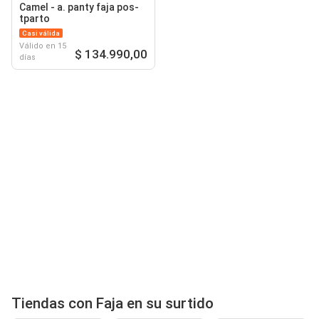
Camel - a. panty faja pos-
tparto
Casi válida
Válido en 15
$ 134.990,00
días
Tiendas con Faja en su surtido