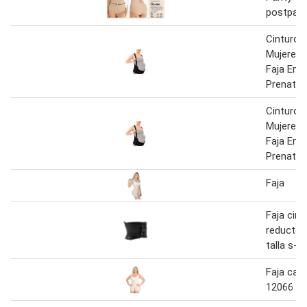
postpart
Cinturon
Mujeres
Faja Em
Prenatal
Cinturon
Mujeres
Faja Em
Prenatal
Faja
Faja cintu
reductor
talla s-m
Faja cac
12066