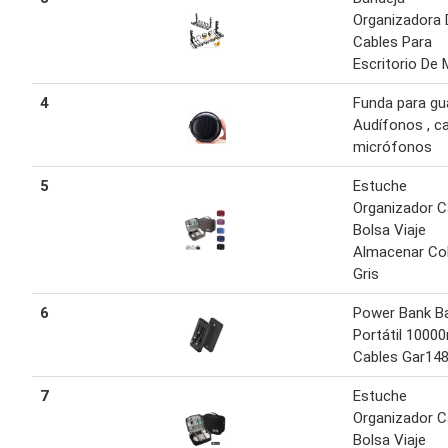
Organizadora 
Cables Para
Escritorio De 
4
Funda para gu
Audífonos , ca
micrófonos
5
Estuche
Organizador C
Bolsa Viaje
Almacenar Co
Gris
6
Power Bank Ba
Portátil 1000
Cables Gar14
7
Estuche
Organizador C
Bolsa Viaje