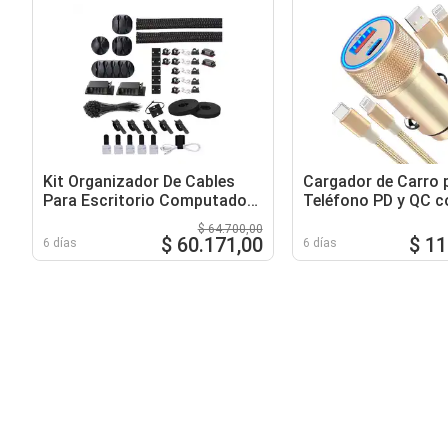
Kit Organizador De Cables
Cargador de Carro 
Para Escritorio Computador
Teléfono PD y QC c
Casa Tv
Cables USB-C a Lig
$ 64.700,00
$ 60.171,00
$ 11
6 días
6 días