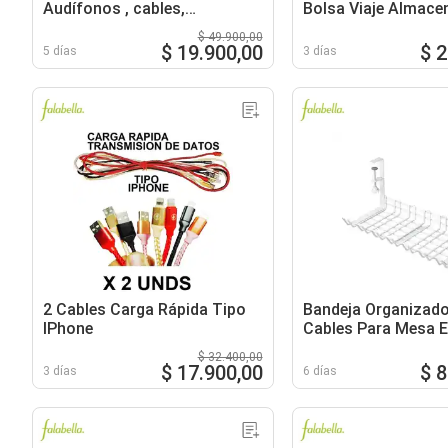
Audífonos , cables,
Bolsa Viaje Almace
micrófonos
Gris
$ 49.900,00
$ 19.900,00
$ 
5 días
3 días
2 Cables Carga Rápida Tipo
Bandeja Organizado
IPhone
Cables Para Mesa E
De Metal
$ 32.400,00
$ 17.900,00
$ 
3 días
6 días