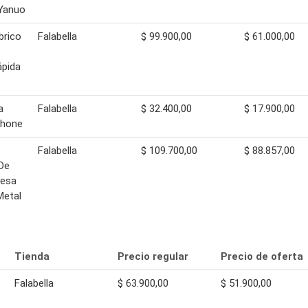
Yanuo
brico
Falabella
$ 99.900,00
$ 61.000,00
ápida
a
Falabella
$ 32.400,00
$ 17.900,00
Phone
Falabella
$ 109.700,00
$ 88.857,00
De
Mesa
Metal
Tienda
Precio regular
Precio de oferta
Falabella
$ 63.900,00
$ 51.900,00