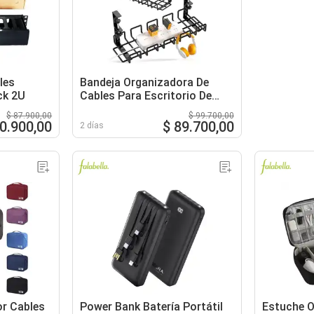
les
Bandeja Organizadora De
ck 2U
Cables Para Escritorio De
Metal
$ 87.900,00
$ 99.700,00
70.900,00
$ 89.700,00
2 días
r Cables
Power Bank Batería Portátil
Estuche O