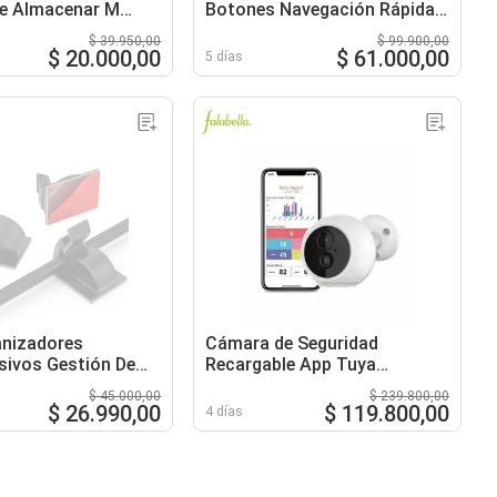
je Almacenar M
Botones Navegación Rápida
Cero Cables
$ 39.950,00
$ 99.900,00
$ 20.000,00
$ 61.000,00
5 días
anizadores
Cámara de Seguridad
ivos Gestión De
Recargable App Tuya
 Und
Monitoreo Inteligente sin
$ 45.000,00
$ 239.800,00
Cables
$ 26.990,00
$ 119.800,00
4 días