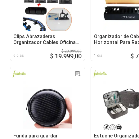
Clips Abrazaderas
Organizador de Cab
Organizador Cables Oficina
Horizontal Para Ra
Cables Usb
$ 29.999,00
$ 19.999,00
$ 
6 días
1 día
Funda para guardar
Estuche Organizado