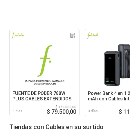
FUENTE DE PODER 780W
Power Bank 4 en 1 
PLUS CABLES EXTENDIDOS
mAh con Cables Int
COOLER PARA PC
Pantalla LED
$ 169.000,00
COMPUTADOR
$ 79.500,00
$ 11
6 días
3 días
Tiendas con Cables en su surtido