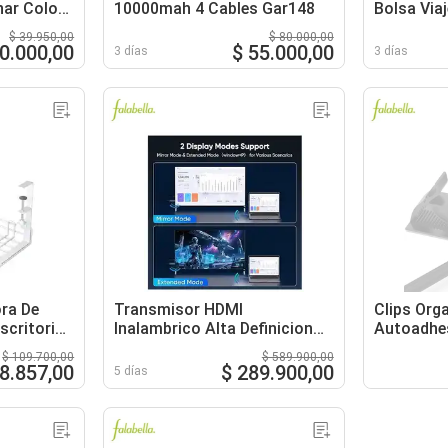
nar Color
10000mah 4 Cables Gar148
Bolsa Via
Yanuo
$ 39.950,00
$ 80.000,00
20.000,00
$ 55.000,00
3 días
3 días
ra De
Transmisor HDMI
Clips Org
scritorio
Inalambrico Alta Definicion
Autoadhes
sin Cables
Cables 12
$ 109.700,00
$ 589.900,00
88.857,00
$ 289.900,00
5 días