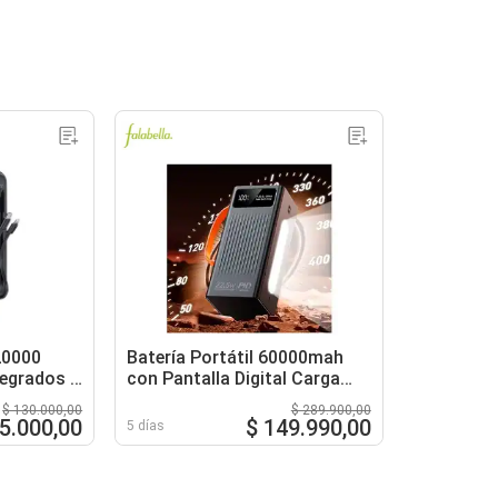
20000
Batería Portátil 60000mah
egrados y
con Pantalla Digital Carga
Rápida Cables Usb y Linterna
$ 130.000,00
$ 289.900,00
Led
5.000,00
$ 149.990,00
5 días