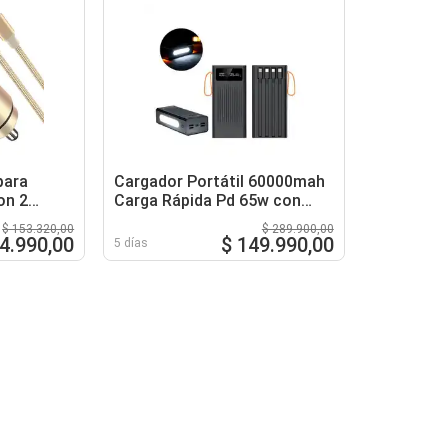
para
Cargador Portátil 60000mah
on 2
Carga Rápida Pd 65w con
htning
Cables Integrados para
$ 153.320,00
$ 289.900,00
Múltiples Dispositivos
4.990,00
$ 149.990,00
5 días