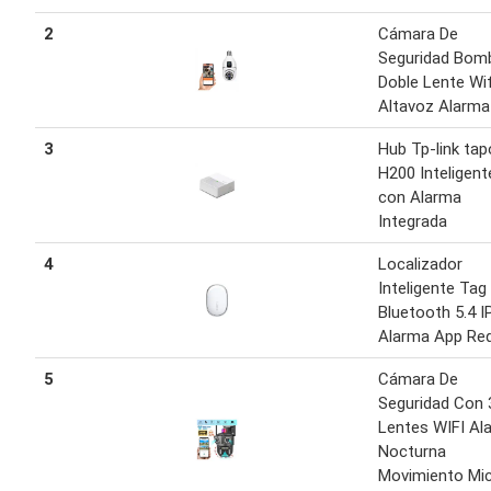
2
Cámara De
Seguridad Bomb
Doble Lente Wif
Altavoz Alarma
3
Hub Tp-link tap
H200 Inteligent
con Alarma
Integrada
4
Localizador
Inteligente Tag
Bluetooth 5.4 I
Alarma App Re
5
Cámara De
Seguridad Con 
Lentes WIFI Al
Nocturna
Movimiento Mi