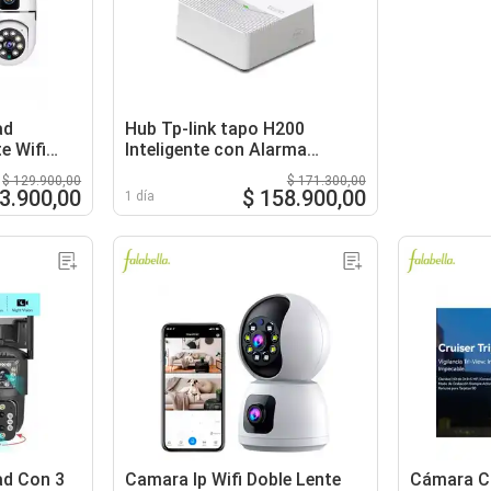
ad
Hub Tp-link tapo H200
e Wifi
Inteligente con Alarma
Integrada
$ 129.900,00
$ 171.300,00
63.900,00
$ 158.900,00
1 día
ad Con 3
Camara Ip Wifi Doble Lente
Cámara Cr