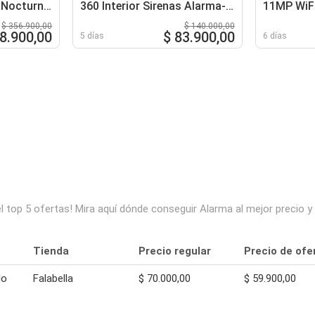
 Nocturna
360 Interior Sirenas Alarma-
11MP WiFi
SD
567-2
Visión 2K
$ 356.900,00
$ 140.000,00
IPC-S7U
8.900,00
$ 83.900,00
5 días
6 días
l top 5 ofertas! Mira aquí dónde conseguir Alarma al mejor precio 
Tienda
Precio regular
Precio de ofe
lo
Falabella
$ 70.000,00
$ 59.900,00