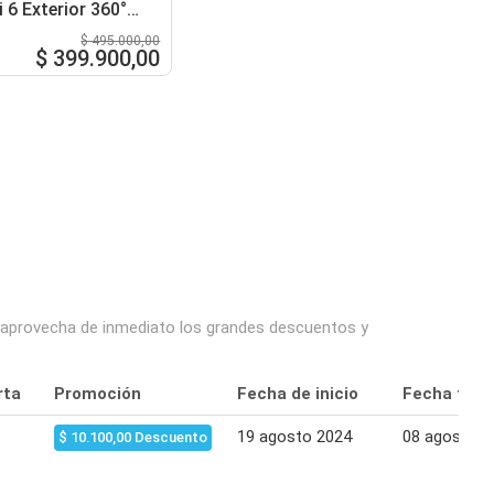
 6 Exterior 360°
 Alarma Roja-Azul
$ 495.000,00
N-11M0WED
$ 399.900,00
y aprovecha de inmediato los grandes descuentos y
rta
Promoción
Fecha de inicio
Fecha final
19 agosto 2024
08 agosto 2
$ 10.100,00 Descuento