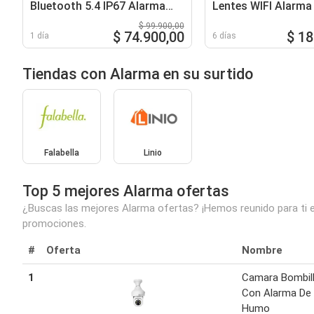
Bluetooth 5.4 IP67 Alarma
Lentes WIFI Alarma
App Redes
Movimiento Micro 
$ 99.900,00
$ 74.900,00
$ 18
1 día
6 días
Tiendas con Alarma en su surtido
Falabella
Linio
Top 5 mejores Alarma ofertas
¿Buscas las mejores Alarma ofertas? ¡Hemos reunido para ti e
promociones.
#
Oferta
Nombre
1
Camara Bombil
Con Alarma De
Humo