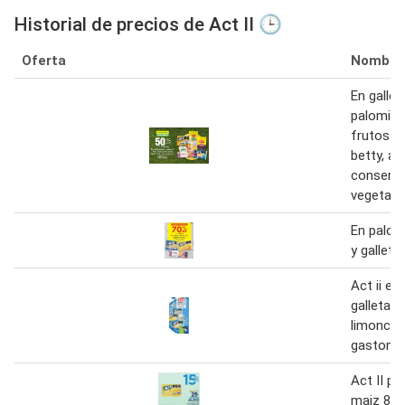
Historial de precios de Act II 🕒
Oferta
Nombre
En gallet
palomitas
frutos s
betty, ac
conserv
vegetale
En palomi
y galleta
Act ii en
galletas 
limoncita
gastone 
Act II pa
maiz 80 