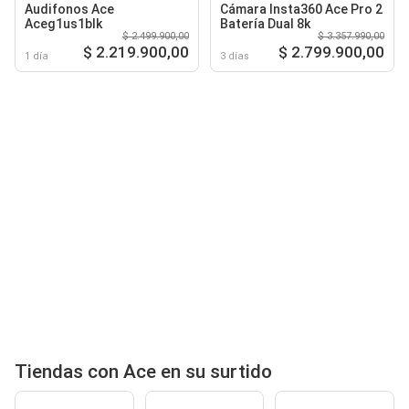
Audifonos Ace
Cámara Insta360 Ace Pro 2
Aceg1us1blk
Batería Dual 8k
$ 2.499.900,00
$ 3.357.990,00
$ 2.219.900,00
$ 2.799.900,00
1 día
3 días
Tiendas con Ace en su surtido