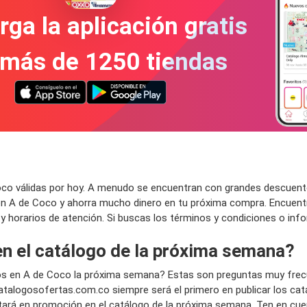
ga la aplicación gratis
 más de 1250 tiendas
o válidas por hoy. A menudo se encuentran con grandes descuentos 
en A de Coco y ahorra mucho dinero en tu próxima compra. Encuent
da y horarios de atención. Si buscas los términos y condiciones o inf
en el catálogo de la próxima semana?
s en A de Coco la próxima semana? Estas son preguntas muy frec
talogosofertas.com.co siempre será el primero en publicar los ca
tará en promoción en el catálogo de la próxima semana. Ten en cue