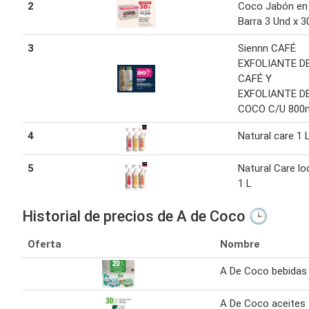
2
Coco Jabón en
Barra 3 Und x 3
3
Siennn CAFÉ
EXFOLIANTE D
CAFÉ Y
EXFOLIANTE D
COCO C/U 800
4
Natural care 1 
5
Natural Care lo
1 L
Historial de precios de A de Coco 🕒
Oferta
Nombre
A De Coco bebidas
A De Coco aceites