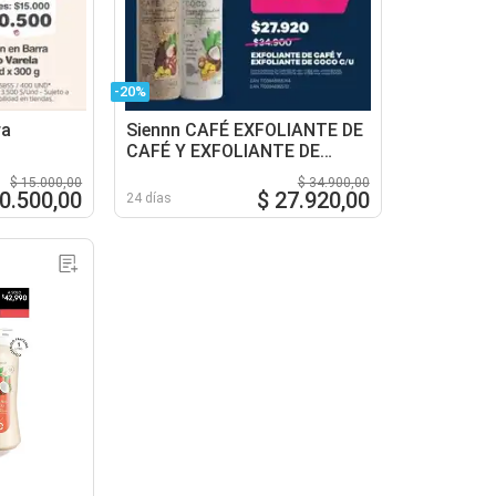
-20%
ra
Siennn CAFÉ EXFOLIANTE DE
CAFÉ Y EXFOLIANTE DE
COCO C/U
$ 15.000,00
$ 34.900,00
10.500,00
$ 27.920,00
24 días