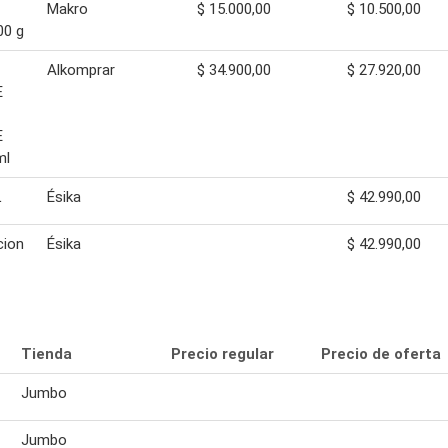
Makro
$ 15.000,00
$ 10.500,00
00 g
Alkomprar
$ 34.900,00
$ 27.920,00
E
E
ml
L
Ésika
$ 42.990,00
cion
Ésika
$ 42.990,00
Tienda
Precio regular
Precio de oferta
Jumbo
Jumbo