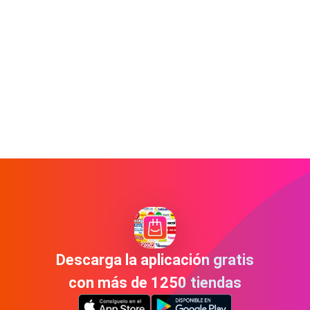
Descarga la aplicación gratis
con más de 1250 tiendas