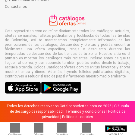
Contáctanos
Catalogosofertas.com.co reúne diariamente todos los catálogos actuales,
ofertas semanales, folletos publicitarios y lookbooks de todas las tiendas
de Colombia, así te mantenemos completamente informado de las
promociones de los catálogos, descuentos y ofertas y podrás encontrar
fácilmente una oferta específica, rebaja o descuento durante las
temporadas de descuentos de las tiendas de tu zona. Nuestro sitio es el
primero en mostrar los catálogos más recientes, incluso antes de que te
lleguen al correo, y por supuesto también podrás verlos desde tu trabajo,
escuela o tienda. Coloca Catalogosofertas.com.co en tus favoritos y ahorra
mucho tiempo y dinero. Además, leyendo folletos publicitarios digitales,
contribuyes a reducir el uso de papel y favoreces nuestro medio ambiente.
Todos los derechos reservados Catalogosofertas.com.co 2026 |
Cláusula
de descargo de responsabilidad
|
Términos y condiciones
|
Política de
privacidad
|
Política de cookies
Ver en App
Catálogos
Ofertas
Favoritos
Guardado