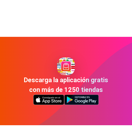
Descarga la aplicación gratis
con más de 1250 tiendas