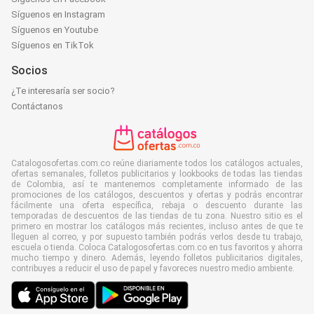
Síguenos en Instagram
Síguenos en Youtube
Síguenos en TikTok
Socios
¿Te interesaría ser socio?
Contáctanos
Catalogosofertas.com.co reúne diariamente todos los catálogos actuales,
ofertas semanales, folletos publicitarios y lookbooks de todas las tiendas
de Colombia, así te mantenemos completamente informado de las
promociones de los catálogos, descuentos y ofertas y podrás encontrar
fácilmente una oferta específica, rebaja o descuento durante las
temporadas de descuentos de las tiendas de tu zona. Nuestro sitio es el
primero en mostrar los catálogos más recientes, incluso antes de que te
lleguen al correo, y por supuesto también podrás verlos desde tu trabajo,
escuela o tienda. Coloca Catalogosofertas.com.co en tus favoritos y ahorra
mucho tiempo y dinero. Además, leyendo folletos publicitarios digitales,
contribuyes a reducir el uso de papel y favoreces nuestro medio ambiente.