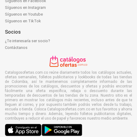
Síguenos en Facebook
Síguenos en Instagram
Síguenos en Youtube
Síguenos en TikTok
Socios
¿Te interesaría ser socio?
Contáctanos
Catalogosofertas.com.co reúne diariamente todos los catálogos actuales,
ofertas semanales, folletos publicitarios y lookbooks de todas las tiendas
de Colombia, así te mantenemos completamente informado de las
promociones de los catálogos, descuentos y ofertas y podrás encontrar
fácilmente una oferta específica, rebaja o descuento durante las
temporadas de descuentos de las tiendas de tu zona. Nuestro sitio es el
primero en mostrar los catálogos más recientes, incluso antes de que te
lleguen al correo, y por supuesto también podrás verlos desde tu trabajo,
escuela o tienda. Coloca Catalogosofertas.com.co en tus favoritos y ahorra
mucho tiempo y dinero. Además, leyendo folletos publicitarios digitales,
contribuyes a reducir el uso de papel y favoreces nuestro medio ambiente.