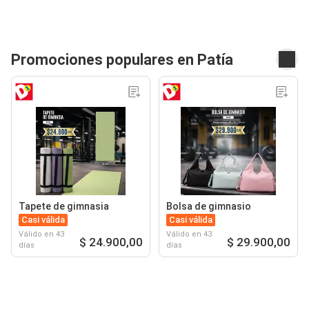
Promociones populares en Patía
Tapete de gimnasia
Bolsa de gimnasio
Casi válida
Casi válida
Válido en 43
Válido en 43
$ 24.900,00
$ 29.900,00
días
días