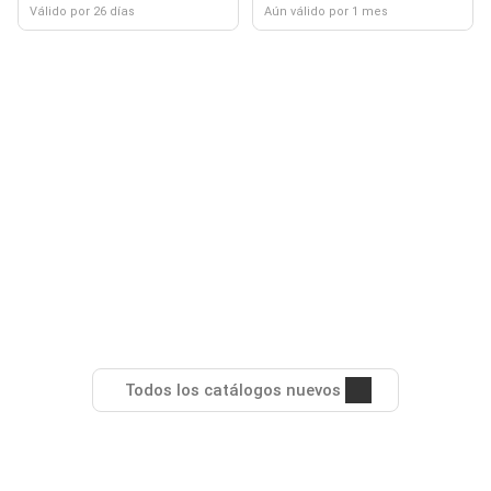
Válido por 26 días
Aún válido por 1 mes
Todos los catálogos nuevos