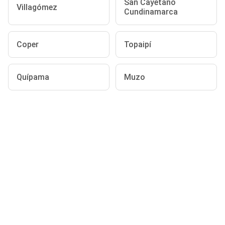
San Cayetano
Villagómez
Cundinamarca
Coper
Topaipí
Quípama
Muzo