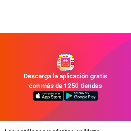
Descarga la aplicación gratis
con más de 1250 tiendas