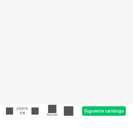
página
Siguiente catálogo
1
/6
Buscar