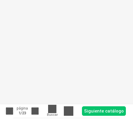
página
Siguiente catálogo
1
/23
Buscar