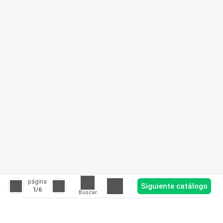
página
Siguiente catálogo
1
/6
Buscar