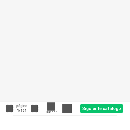
página
Siguiente catálogo
1
/161
Buscar