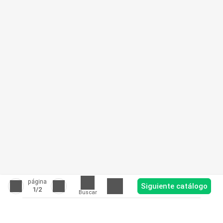
página
Siguiente catálogo
1
/2
Buscar