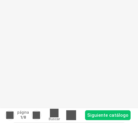
página
Siguiente catálogo
1
/8
Buscar