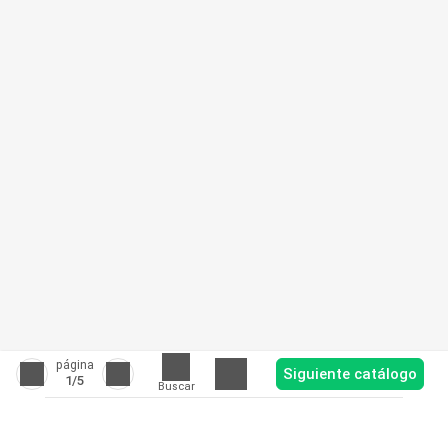
página
Siguiente catálogo
1
/5
Buscar