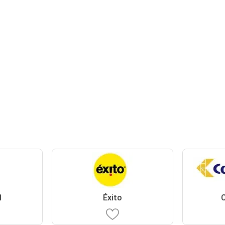
1
Éxito
C