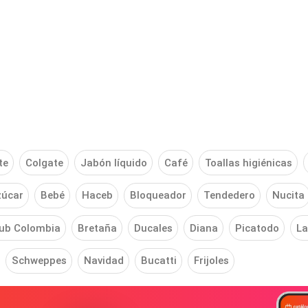
te
Colgate
Jabón líquido
Café
Toallas higiénicas
zúcar
Bebé
Haceb
Bloqueador
Tendedero
Nucita
lub Colombia
Bretaña
Ducales
Diana
Picatodo
La
Schweppes
Navidad
Bucatti
Frijoles