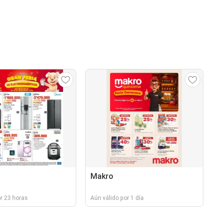
Makro
r 23 horas
Aún válido por 1 día