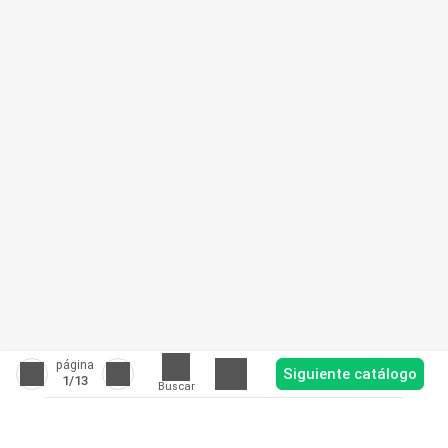
página
Siguiente catálogo
1
/13
Buscar