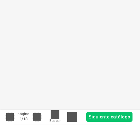
página
Siguiente catálogo
1
/13
Buscar