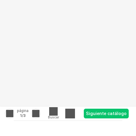
página
Siguiente catálogo
1
/3
Buscar