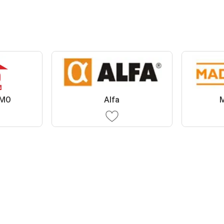
EMO
Alfa
M