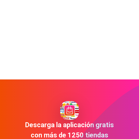
Descarga la aplicación gratis
con más de 1250 tiendas