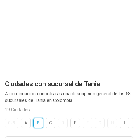
Ciudades con sucursal de Tania
A continuación encontrarás una descripción general de las 58
sucursales de Tania en Colombia.
19 Ciudades
0-9
A
B
C
D
E
F
G
H
I