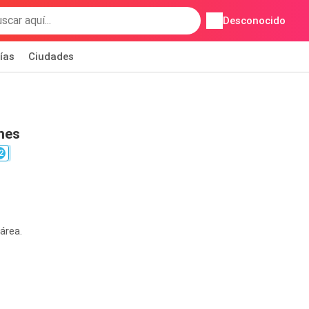
Desconocido
ías
Ciudades
nes
2
área.