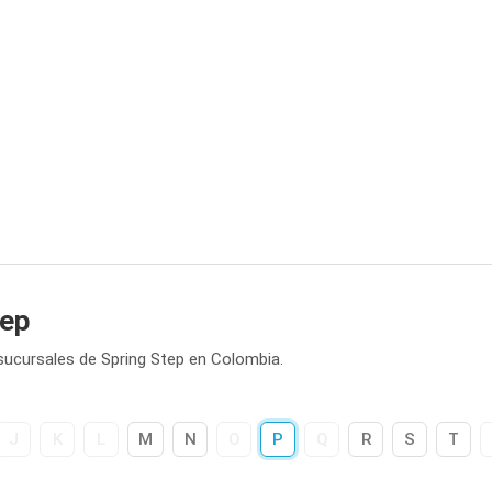
tep
sucursales de Spring Step en Colombia.
J
K
L
M
N
O
P
Q
R
S
T