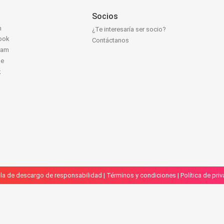
Socios
n
¿Te interesaría ser socio?
ook
Contáctanos
ram
be
k
la de descargo de responsabilidad
|
Términos y condiciones
|
Política de pri