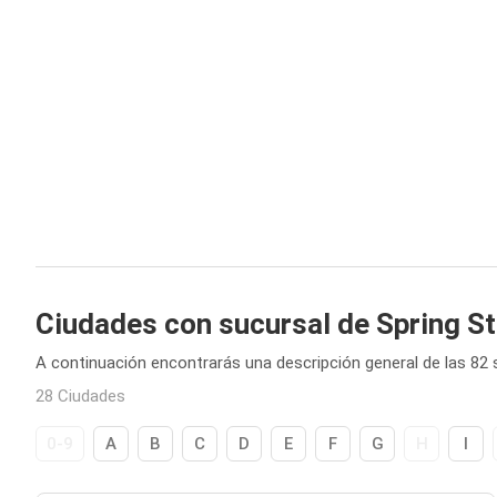
Ciudades con sucursal de Spring S
A continuación encontrarás una descripción general de las 82 
28 Ciudades
0-9
A
B
C
D
E
F
G
H
I