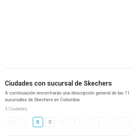
Ciudades con sucursal de Skechers
A continuación encontrarás una descripción general de las 11
sucursales de Skechers en Colombia.
3 Ciudades
0-9
A
B
C
D
E
F
G
H
I