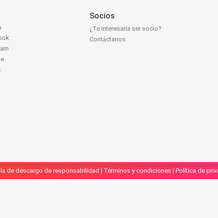
Socios
n
¿Te interesaría ser socio?
ook
Contáctanos
ram
be
k
la de descargo de responsabilidad
|
Términos y condiciones
|
Política de pri