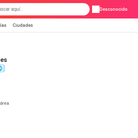
Desconocido
ías
Ciudades
nes
4
área.