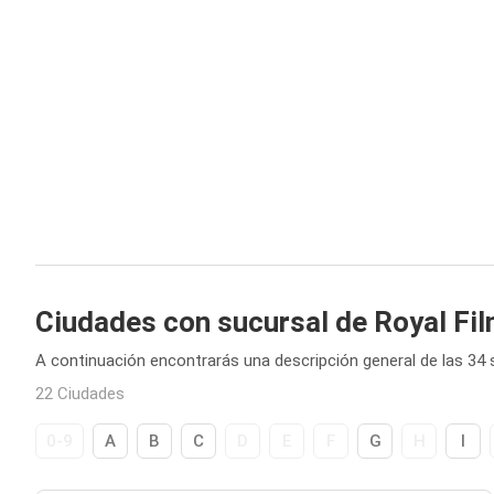
Ciudades con sucursal de Royal Fi
A continuación encontrarás una descripción general de las 34 
22 Ciudades
0-9
A
B
C
D
E
F
G
H
I