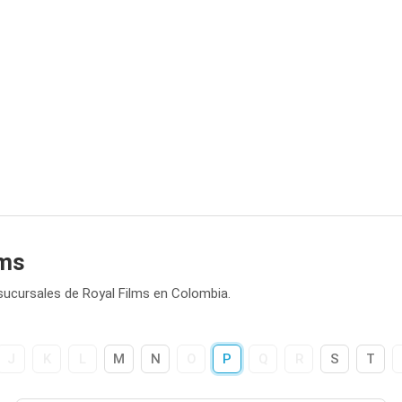
lms
sucursales de Royal Films en Colombia.
J
K
L
M
N
O
P
Q
R
S
T