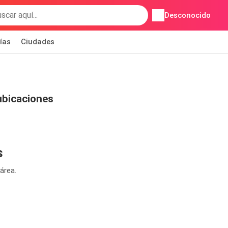
Desconocido
ías
Ciudades
 ubicaciones
s
área.