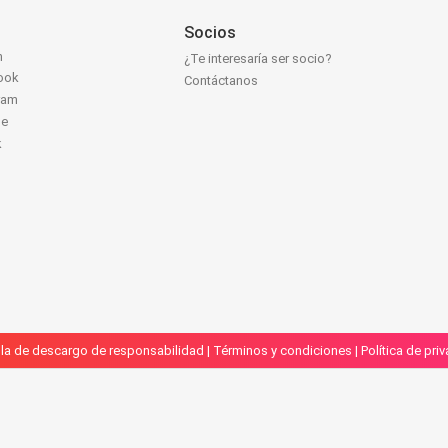
Socios
n
¿Te interesaría ser socio?
ook
Contáctanos
ram
be
k
la de descargo de responsabilidad
|
Términos y condiciones
|
Política de pri