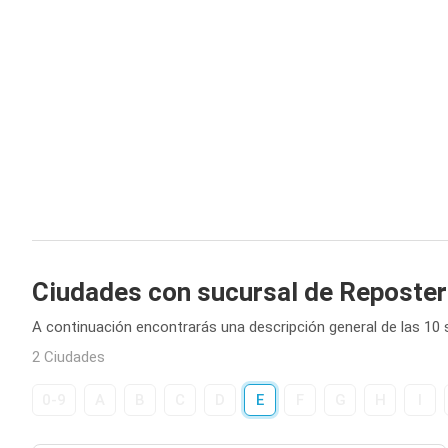
Ciudades con sucursal de Reposterí
A continuación encontrarás una descripción general de las 10 
2 Ciudades
0-9
A
B
C
D
E
F
G
H
I