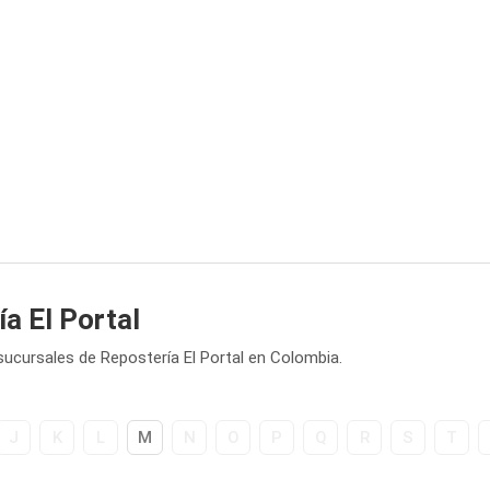
a El Portal
sucursales de Repostería El Portal en Colombia.
J
K
L
M
N
O
P
Q
R
S
T