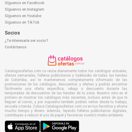
Síguenos en Facebook
Síguenos en Instagram
Síguenos en Youtube
Síguenos en TikTok
Socios
¿Te interesaría ser socio?
Contáctanos
Catalogosofertas.com.co reúne diariamente todos los catálogos actuales,
ofertas semanales, folletos publicitarios y lookbooks de todas las tiendas
de Colombia, así te mantenemos completamente informado de las
promociones de los catálogos, descuentos y ofertas y podrás encontrar
fácilmente una oferta específica, rebaja o descuento durante las
temporadas de descuentos de las tiendas de tu zona. Nuestro sitio es el
primero en mostrar los catálogos más recientes, incluso antes de que te
lleguen al correo, y por supuesto también podrás verlos desde tu trabajo,
escuela o tienda. Coloca Catalogosofertas.com.co en tus favoritos y ahorra
mucho tiempo y dinero. Además, leyendo folletos publicitarios digitales,
contribuyes a reducir el uso de papel y favoreces nuestro medio ambiente.