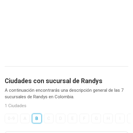
Ciudades con sucursal de Randys
A continuación encontrarás una descripción general de las 7
sucursales de Randys en Colombia.
1 Ciudades
0-9
A
B
C
D
E
F
G
H
I