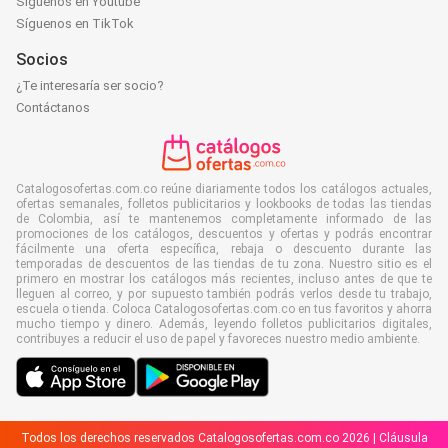
Síguenos en Youtube
Síguenos en TikTok
Socios
¿Te interesaría ser socio?
Contáctanos
Catalogosofertas.com.co reúne diariamente todos los catálogos actuales,
ofertas semanales, folletos publicitarios y lookbooks de todas las tiendas
de Colombia, así te mantenemos completamente informado de las
promociones de los catálogos, descuentos y ofertas y podrás encontrar
fácilmente una oferta específica, rebaja o descuento durante las
temporadas de descuentos de las tiendas de tu zona. Nuestro sitio es el
primero en mostrar los catálogos más recientes, incluso antes de que te
lleguen al correo, y por supuesto también podrás verlos desde tu trabajo,
escuela o tienda. Coloca Catalogosofertas.com.co en tus favoritos y ahorra
mucho tiempo y dinero. Además, leyendo folletos publicitarios digitales,
contribuyes a reducir el uso de papel y favoreces nuestro medio ambiente.
Todos los derechos reservados Catalogosofertas.com.co 2026 |
Cláusula