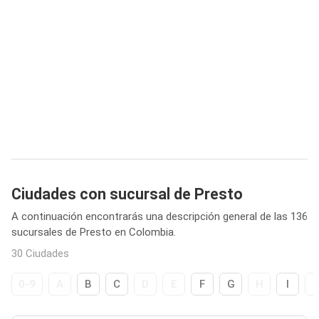
Ciudades con sucursal de Presto
A continuación encontrarás una descripción general de las 136
sucursales de Presto en Colombia.
30 Ciudades
0-9
A
B
C
D
E
F
G
H
I