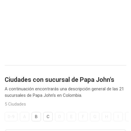
Ciudades con sucursal de Papa John's
A continuación encontrarás una descripción general de las 21
sucursales de Papa John's en Colombia.
5 Ciudades
0-9
A
B
C
D
E
F
G
H
I