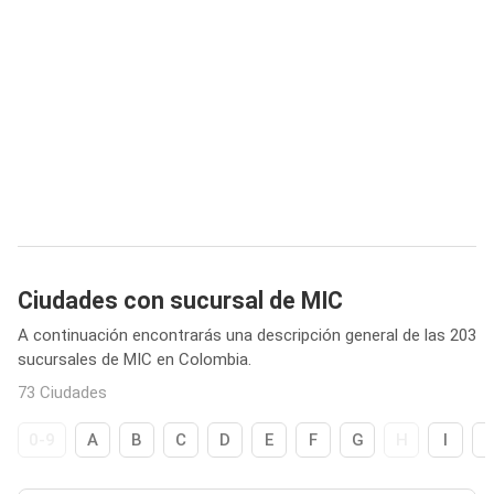
Ciudades con sucursal de MIC
A continuación encontrarás una descripción general de las 203
sucursales de MIC en Colombia.
73 Ciudades
0-9
A
B
C
D
E
F
G
H
I