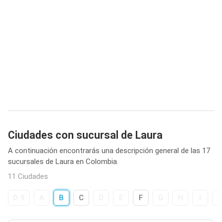
Ciudades con sucursal de Laura
A continuación encontrarás una descripción general de las 17
sucursales de Laura en Colombia.
11 Ciudades
0-9
A
B
C
D
E
F
G
H
I