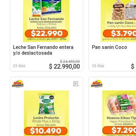
Leche San Fernando entera
Pan sanin Coco
y/o deslactosada
$ 24.490,00
$ 22.990,00
$
23 días
23 días