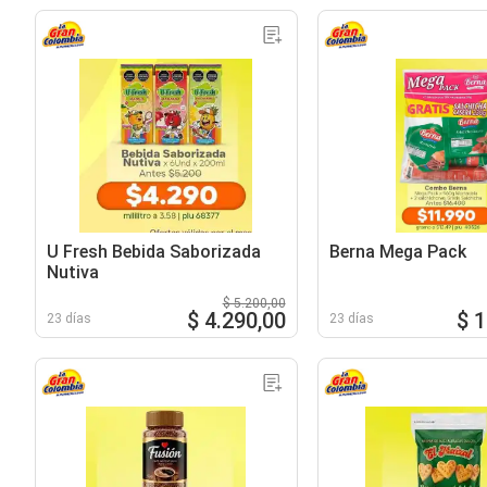
U Fresh Bebida Saborizada
Berna Mega Pack
Nutiva
$ 5.200,00
$ 4.290,00
$ 
23 días
23 días