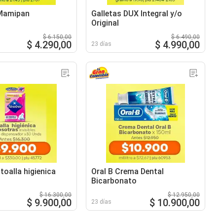
Mamipan
Galletas DUX Integral y/o
Original
$ 6.150,00
$ 6.490,00
$ 4.290,00
$ 4.990,00
23 días
toalla higienica
Oral B Crema Dental
Bicarbonato
$ 16.300,00
$ 12.950,00
$ 9.900,00
$ 10.900,00
23 días