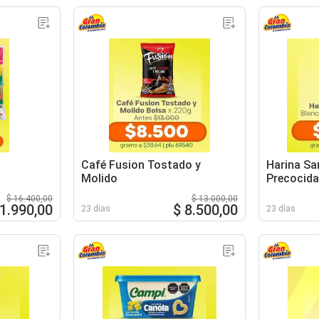
Café Fusion Tostado y
Harina Sa
Molido
Precocida
$ 16.400,00
$ 13.000,00
11.990,00
$ 8.500,00
23 días
23 días