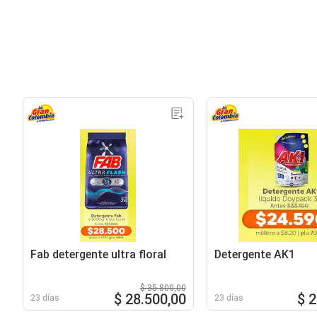
Fab detergente ultra floral
Detergente AK1
$ 35.800,00
$ 28.500,00
$ 
23 días
23 días