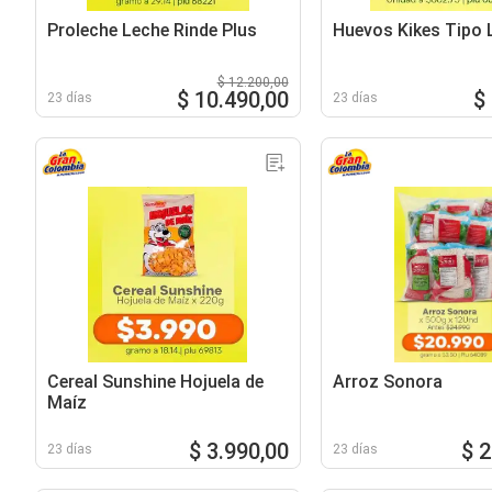
Proleche Leche Rinde Plus
Huevos Kikes Tipo 
$ 12.200,00
$ 10.490,00
$
23 días
23 días
Cereal Sunshine Hojuela de
Arroz Sonora
Maíz
$ 3.990,00
$ 
23 días
23 días