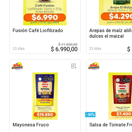
Fusión Café Liofilizado
Arepas de maíz ali
dulces el maizal
$ 11.000,00
$ 6.990,00
$
23 días
23 días
-40%
Mayonesa Fruco
Salsa de Tomate F