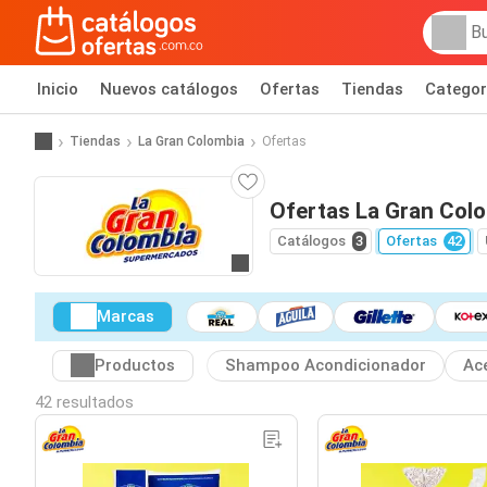
Inicio
Nuevos catálogos
Ofertas
Tiendas
Categor
Tiendas
La Gran Colombia
Ofertas
Ofertas La Gran Col
Catálogos
3
Ofertas
42
Ir al sitio
Marcas
Productos
Shampoo Acondicionador
Ace
42 resultados