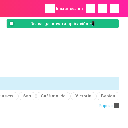
Iniciar sesión
Descarga nuestra aplicación 📲
Huevos
San
Café molido
Victoria
Bebida
S
Popular