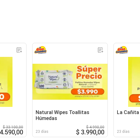
Natural Wipes Toallitas
La Cañita
Húmedas
$ 33.100,00
$ 4.990,00
24.590,00
$ 3.990,00
23 días
23 días