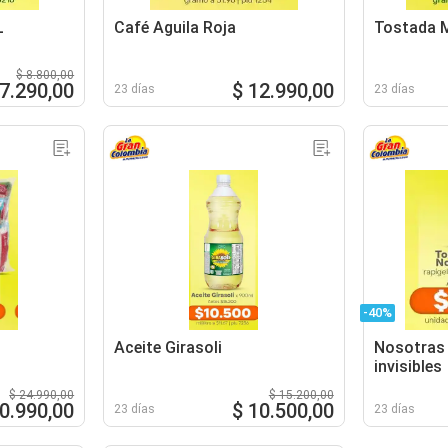
L
Café Aguila Roja
Tostada 
$ 8.800,00
 7.290,00
$ 12.990,00
23 días
23 días
-40%
Aceite Girasoli
Nosotras 
invisibles
$ 24.990,00
$ 15.200,00
20.990,00
$ 10.500,00
23 días
23 días