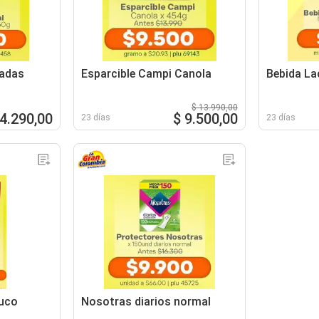
ñadas
Esparcible Campi Canola
Bebida La
$ 13.990,00
 4.290,00
$ 9.500,00
23 días
23 días
ruco
Nosotras diarios normal