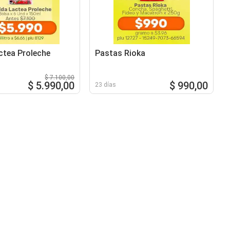
ctea Proleche
Pastas Rioka
$ 7.100,00
$ 5.990,00
$ 990,00
23 días