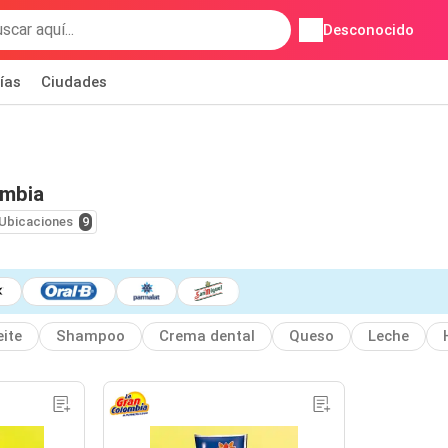
Desconocido
ías
Ciudades
ombia
Ubicaciones
9
ite
Shampoo
Crema dental
Queso
Leche