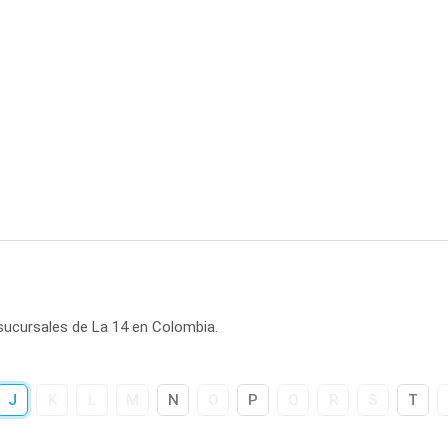
sucursales de La 14 en Colombia.
J
K
L
M
N
O
P
Q
R
S
T