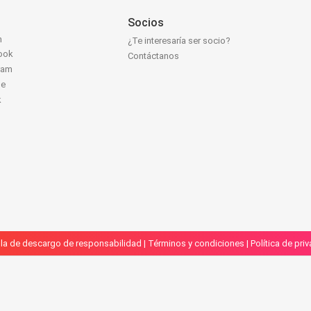
Socios
n
¿Te interesaría ser socio?
ook
Contáctanos
ram
be
k
la de descargo de responsabilidad
|
Términos y condiciones
|
Política de pri