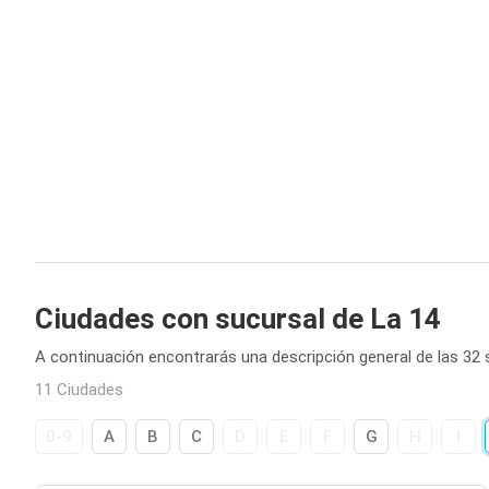
Ciudades con sucursal de La 14
A continuación encontrarás una descripción general de las 32 
11 Ciudades
0-9
A
B
C
D
E
F
G
H
I