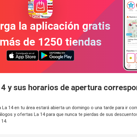
ga la aplicación gratis
 más de 1250 tiendas
14 y sus horarios de apertura corresp
da La 14 en tu área estará abierta un domingo o una tarde para ir 
tálogos y ofertas La 14 para que nunca te pierdas de sus descuent
 14.