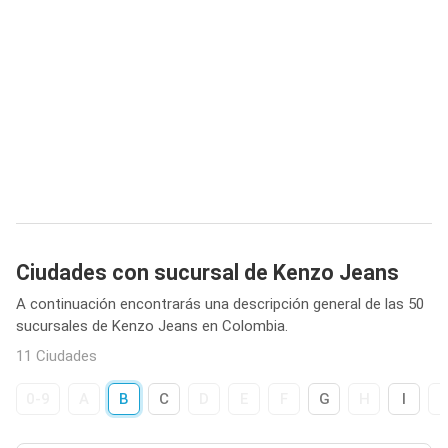
Ciudades con sucursal de Kenzo Jeans
A continuación encontrarás una descripción general de las 50
sucursales de Kenzo Jeans en Colombia.
11 Ciudades
0-9
A
B
C
D
E
F
G
H
I