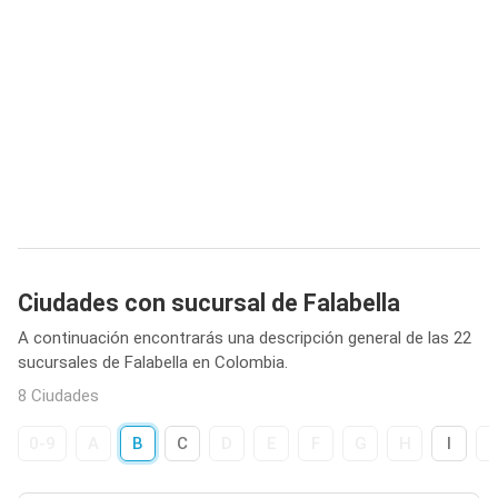
Ciudades con sucursal de Falabella
A continuación encontrarás una descripción general de las 22
sucursales de Falabella en Colombia.
8 Ciudades
0-9
A
B
C
D
E
F
G
H
I