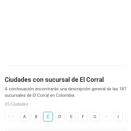
Ciudades con sucursal de El Corral
A continuación encontrarás una descripción general de las 187
sucursales de El Corral en Colombia.
35 Ciudades
0-9
A
B
C
D
E
F
G
H
I