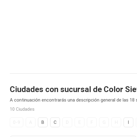
Ciudades con sucursal de Color Sie
A continuación encontrarás una descripción general de las 18 
10 Ciudades
0-9
A
B
C
D
E
F
G
H
I