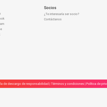
Socios
n
¿Te interesaría ser socio?
ook
Contáctanos
ram
be
k
la de descargo de responsabilidad
|
Términos y condiciones
|
Política de pri