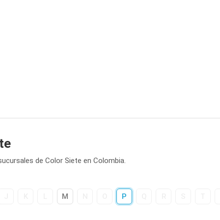
te
sucursales de Color Siete en Colombia.
J
K
L
M
N
O
P
Q
R
S
T