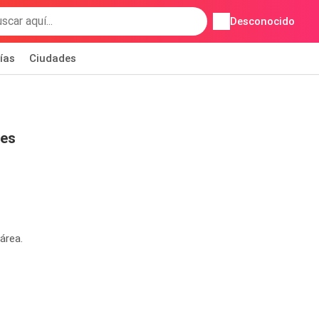
Desconocido
ías
Ciudades
nes
área.