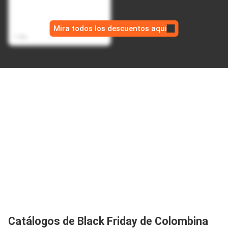
Bateria Portatil Magnetica
USB Power Bank 10.000
$ 169.990,00
mAh - Negro
Mira todos los descuentos aquí
$ 94.990,00
1 día
Catálogos de Black Friday de Colombina