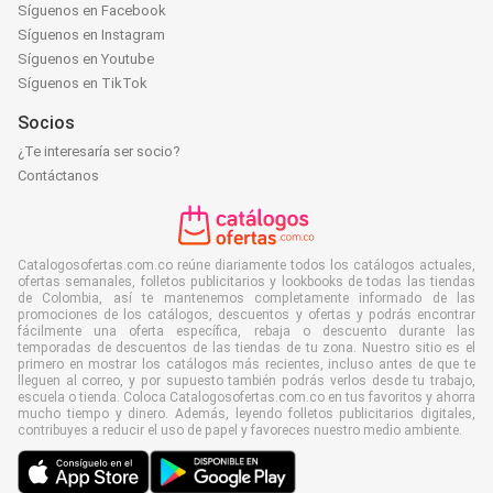
Síguenos en Facebook
Síguenos en Instagram
Síguenos en Youtube
Síguenos en TikTok
Socios
¿Te interesaría ser socio?
Contáctanos
Catalogosofertas.com.co reúne diariamente todos los catálogos actuales,
ofertas semanales, folletos publicitarios y lookbooks de todas las tiendas
de Colombia, así te mantenemos completamente informado de las
promociones de los catálogos, descuentos y ofertas y podrás encontrar
fácilmente una oferta específica, rebaja o descuento durante las
temporadas de descuentos de las tiendas de tu zona. Nuestro sitio es el
primero en mostrar los catálogos más recientes, incluso antes de que te
lleguen al correo, y por supuesto también podrás verlos desde tu trabajo,
escuela o tienda. Coloca Catalogosofertas.com.co en tus favoritos y ahorra
mucho tiempo y dinero. Además, leyendo folletos publicitarios digitales,
contribuyes a reducir el uso de papel y favoreces nuestro medio ambiente.