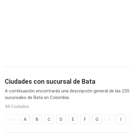
Ciudades con sucursal de Bata
A continuación encontrarás una descripción general de las 255
sucursales de Bata en Colombia.
44 Ciudades
0-9
A
B
C
D
E
F
G
H
I