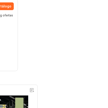
atálogo
g ofertas