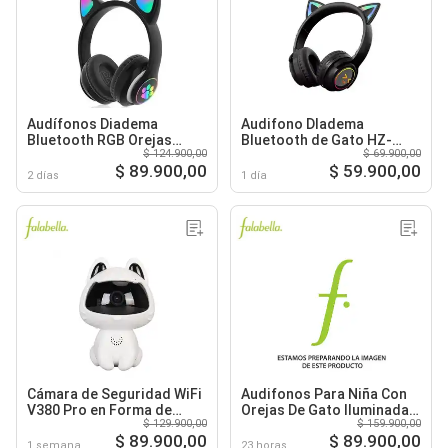
Audífonos Diadema
Audifono DIadema
Bluetooth RGB Orejas
Bluetooth de Gato HZ-
$ 124.900,00
$ 69.900,00
Gato
BT638 Negra
$ 89.900,00
$ 59.900,00
2 días
1 día
Cámara de Seguridad WiFi
Audifonos Para Niña Con
V380 Pro en Forma de
Orejas De Gato Iluminadas
$ 129.900,00
$ 159.900,00
Gato
Bluetooth Negros
$ 89.900,00
$ 89.900,00
1 semana
23 horas