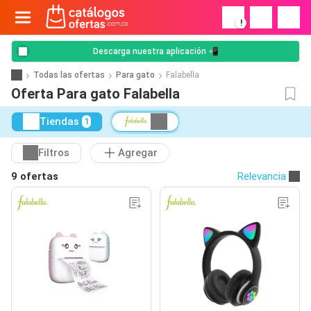
!
Descarga nuestra aplicación 📲
Todas las ofertas
Para gato
Falabella
Oferta Para gato Falabella
Tiendas
1
Filtros
Agregar
9 ofertas
Relevancia