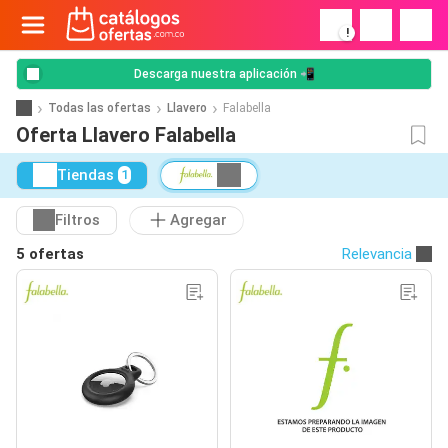
!
Descarga nuestra aplicación 📲
Todas las ofertas
Llavero
Falabella
Oferta Llavero Falabella
Tiendas
1
Filtros
Agregar
5 ofertas
Relevancia