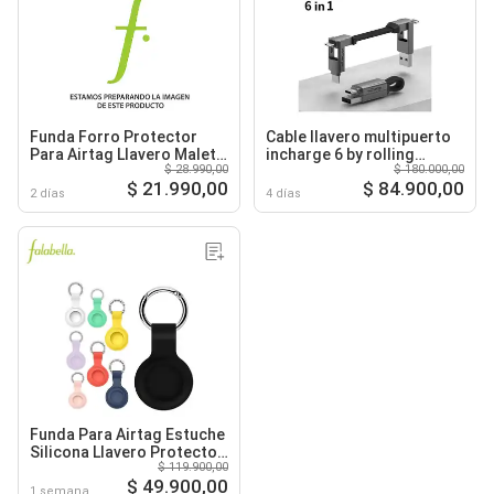
Funda Forro Protector
Cable llavero multipuerto
Para Airtag Llavero Maleta
incharge 6 by rolling
$ 28.990,00
$ 180.000,00
Mascotas
square
$ 21.990,00
$ 84.900,00
2 días
4 días
Funda Para Airtag Estuche
Silicona Llavero Protector
$ 119.900,00
x 4 unid
$ 49.900,00
1 semana