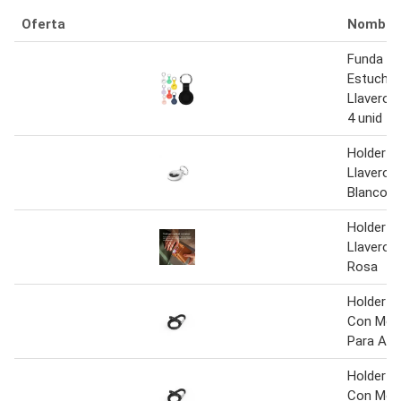
Oferta
Nombre
Funda Pa
Estuche 
Llavero 
4 unid
Holder S
Llavero P
Blanco
Holder S
Llavero P
Rosa
Holder C
Con Mos
Para Air
Holder C
Con Mos