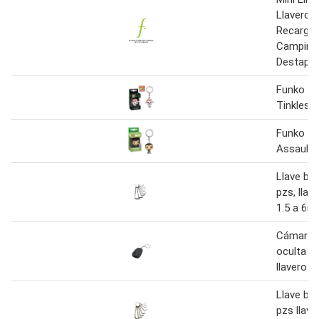
Llavero 
Recargab
Camping
Destapa
Funko Po
Tinkles
Funko Po
Assaultt
Llave bri
pzs, llav
1.5 a 6
Cámara 
oculta e
llavero g
Llave bri
pzs llave