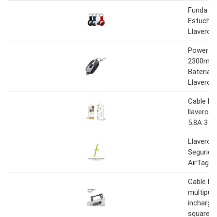
Funda Pa
Estuche 
Llavero 
Power Ba
2300mah
Bateria P
Llavero
Cable Pu
llavero c
5.8A 3 en
Llavero 
Segurida
AirTag -
Cable lla
multipue
incharge 
square