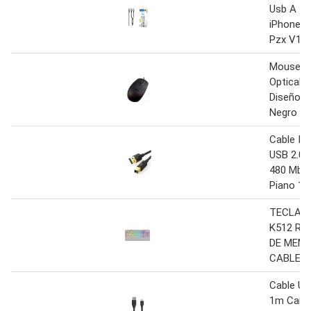
Usb A Ti
iPhone 
Pzx V13
Mouse C
Optical 
Diseño 1
Negro
Cable Im
USB 2.0 
480 Mbp
Piano 1
TECLADO
K512 RG
DE MEM
CABLE U
Cable Us
1m Carga