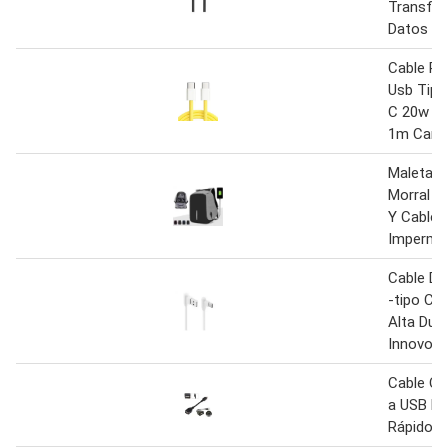
Transfer
Datos
Cable Pa
Usb Tipo
C 20w R
1m Carga
Maleta A
Morral C
Y Cable 
Impermea
Cable De
-tipo C 
Alta Dur
Innovo 5
Cable OT
a USB H
Rápido