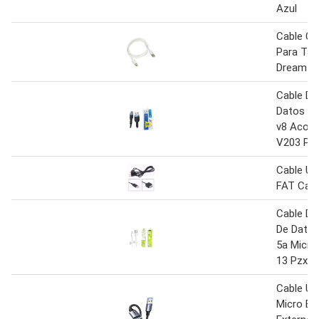
Azul
Cable Ca
Para Tab
Dreamta
Cable De
Datos 6a
v8 Acor
V203 Pz
Cable US
FAT Carg
Cable De
De Datos
5a Micro
13 Pzx
Cable US
Micro B 