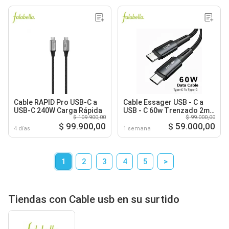
Cable RAPID Pro USB-C a
Cable Essager USB - C a
USB-C 240W Carga Rápida
USB - C 60w Trenzado 2m
$ 109.900,00
$ 99.000,00
Negro
$ 99.900,00
$ 59.000,00
4 días
1 semana
1
2
3
4
5
>
Tiendas con Cable usb en su surtido