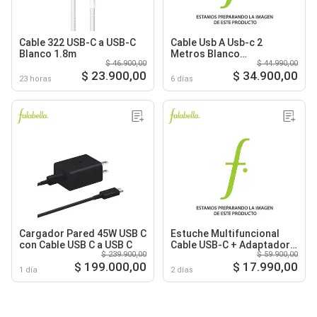
Cable 322 USB-C a USB-C
Cable Usb A Usb-c 2
Blanco 1.8m
Metros Blanco
$ 46.900,00
$ 44.990,00
Cab001bt2mwh
$ 23.900,00
$ 34.900,00
23 horas
6 días
Cargador Pared 45W USB C
Estuche Multifuncional
con Cable USB C a USB C
Cable USB-C + Adaptador
$ 239.900,00
$ 59.900,00
USB Micro USB Lightning
$ 199.000,00
$ 17.990,00
1 día
2 días