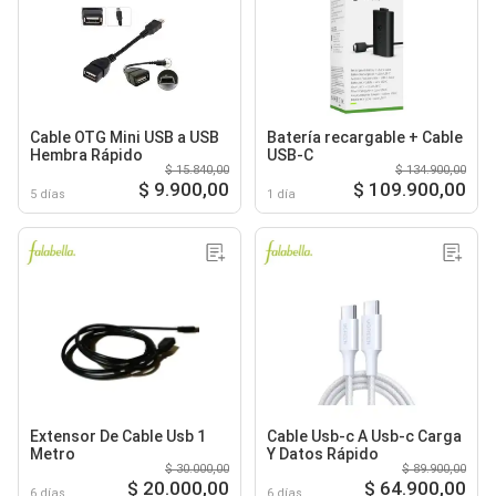
Cable OTG Mini USB a USB
Batería recargable + Cable
Hembra Rápido
USB-C
$ 15.840,00
$ 134.900,00
$ 9.900,00
$ 109.900,00
5 días
1 día
Extensor De Cable Usb 1
Cable Usb-c A Usb-c Carga
Metro
Y Datos Rápido
$ 30.000,00
$ 89.900,00
$ 20.000,00
$ 64.900,00
6 días
6 días