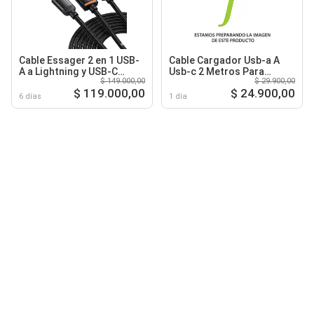
Cable Essager 2 en 1 USB-
Cable Cargador Usb-a A
A a Lightning y USB-C
Usb-c 2 Metros Para
$ 149.000,00
$ 29.900,00
Trenzado Negro
Celular Tipo C
$ 119.000,00
$ 24.900,00
6 días
1 día