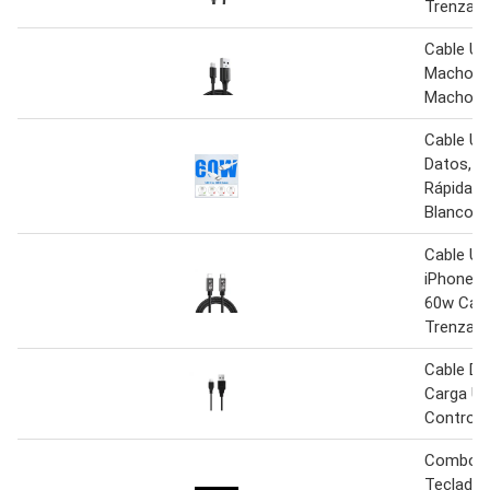
Trenzad
Cable Us
Macho A 
Macho 6
Cable Us
Datos, C
Rápida, 
Blanco
Cable Us
iPhone A
60w Carg
Trenzad
Cable De
Carga U
Control 
Combo
Teclado