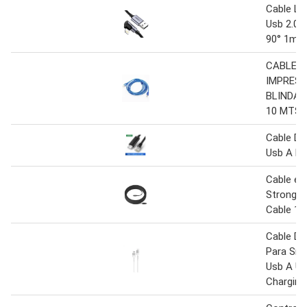
Cable Li
Usb 2.0 
90° 1mt 
CABLE D
IMPRES
BLINDAD
10 MTS
Cable De
Usb A Rj
Cable ex
Strong U
Cable 1
Cable De
Para Sm
Usb A Us
Charging