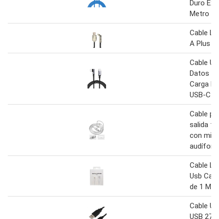
Duro Ext
Metro
Cable Li
A Plus Ja
Cable US
Datos 4
Carga Rá
USB-C 1
Cable pi
salida ti
con micr
audífon
Cable Lig
Usb Carg
de 1 Met
Cable US
USB 270 