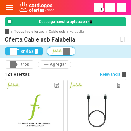
!
Descarga nuestra aplicación 📲
Todas las ofertas
Cable usb
Falabella
Oferta Cable usb Falabella
Tiendas
1
Filtros
Agregar
121 ofertas
Relevancia