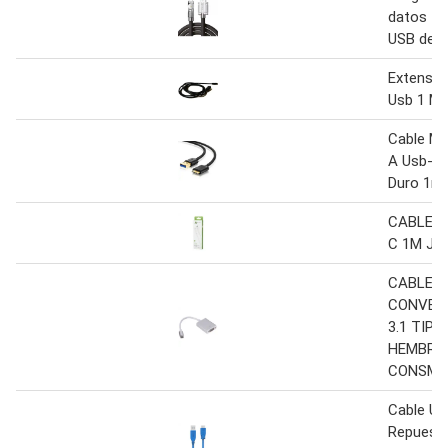
datos Tu
USB de 5
Extensor
Usb 1 Me
Cable Mi
A Usb-a 
Duro 1m
CABLE U
C 1M JAL
CABLE
CONVER
3.1 TIPO
HEMBRA
CONSM
Cable Us
Repuesto