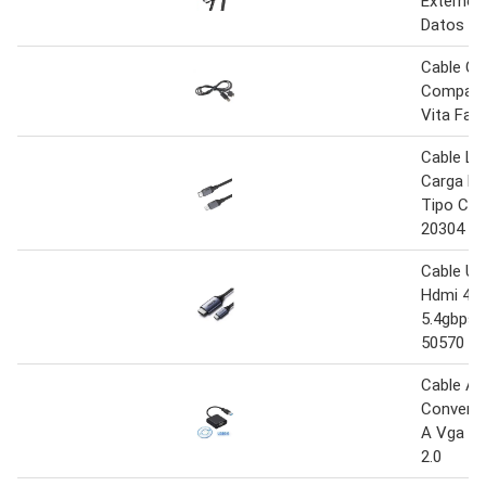
Externo 
Datos 1
Cable Ca
Compati
Vita Fat
Cable Li
Carga Rá
Tipo C 1
20304
Cable Usb
Hdmi 4k
5.4gbps
50570
Cable Ad
Converti
A Vga So
2.0