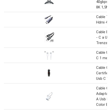
40gbps U
8K 1,5M
Cable Ti
Hdmi 4k 
Cable Es
- C a US
Trenzad
Cable Us
C 1 metr
Cable Ca
Certific
Usb C Ve
Cable Ot
Adaptado
A Usb H
Color Bl