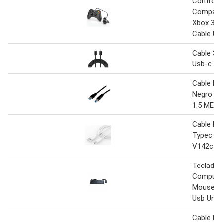
Control
Compatib
Xbox 360
Cable Us
Cable 32
Usb-c Ne
Cable De
Negro US
1.5 MET
Cable Pz
Typec M
V142c 2
Teclado 
Computa
Mouse D
Usb Univ
Cable De