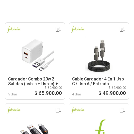
Cargador Combo 20w 2
Cable Cargador 4 En 1 Usb
Salidas (usb-a + Usb-c) +
C / Usb A / Entrada
$ 80.900,00
$ 62.900,00
Cable Tipo Usb-c
Lightning 100w
$ 65.900,00
$ 49.900,00
5 días
4 días