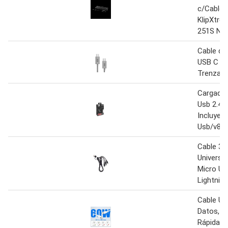
c/Cable 
KlipXtre
251S Ne
Cable de
USB C 2
Trenzado
Cargado
Usb 2.4 
Incluye 
Usb/v8 n
Cable 3 
Universal
Micro Us
Lightning
Cable Us
Datos, C
Rápida, 