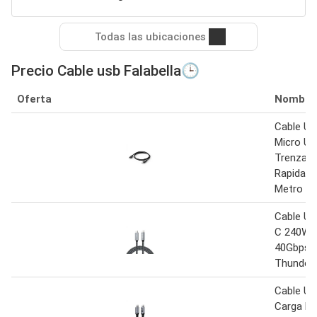
Todas las ubicaciones
Precio Cable usb Falabella🕒
Oferta
Nombre
Cable US
Micro U
Trenzad
Rapida 6
Metro
Cable US
C 240W 
40Gbps 
Thunderb
Cable US
Carga Rá