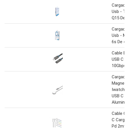
Cargador
Usb - Ti
Q15 De 
Cargador
Usb - Mi
6s De 4
Cable Ex
USB C 2
10Gbps
Cargado
Magnetic
Iwatch c
USB C T
Aluminio
Cable Ca
C Carga 
Pd 2mts 