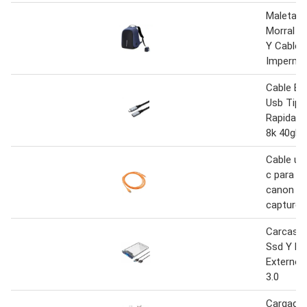
Maleta A
Morral C
Y Cable 
Impermea
Cable Ex
Usb Tipo
Rapida 2
8k 40gbp
Cable us
c para te
canon nik
capture 
Carcasa 
Ssd Y H
Externo 
3.0
Cargador